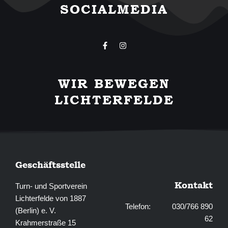
SOCIALMEDIA
F
I
a
n
c
s
e
t
b
a
WIR BEWEGEN
o
g
o
r
LICHTERFELDE
k
a
-
m
f
Geschäftsstelle
Kontakt
Turn- und Sportverein
Lichterfelde von 1887
Telefon: 030/766 890
(Berlin) e. V.
62
Krahmerstraße 15