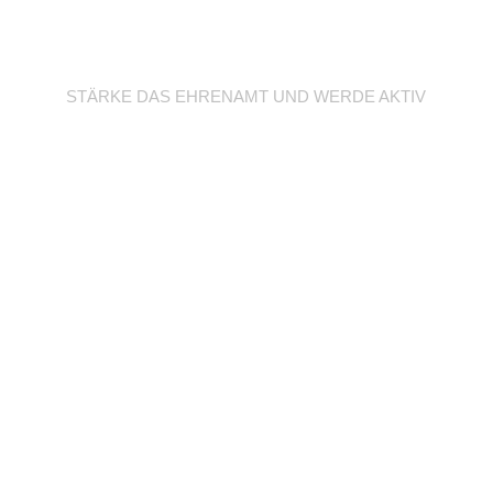
Werde Trainer/in
STÄRKE DAS EHRENAMT UND WERDE AKTIV
Unterstütze deine