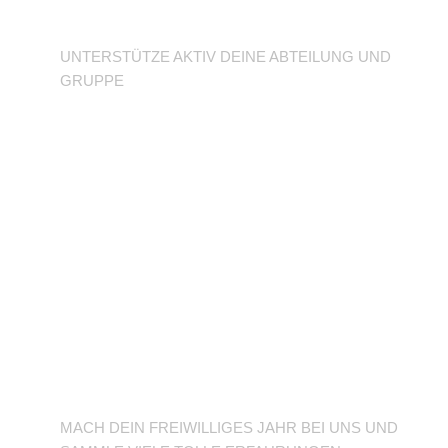
Abteilung
UNTERSTÜTZE AKTIV DEINE ABTEILUNG UND
GRUPPE
BFD/FSJ im TuSLi
MACH DEIN FREIWILLIGES JAHR BEI UNS UND