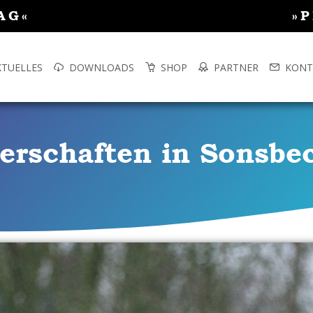
AG«
»
KTUELLES
DOWNLOADS
SHOP
PARTNER
KONT
erschaften in Sonsbe