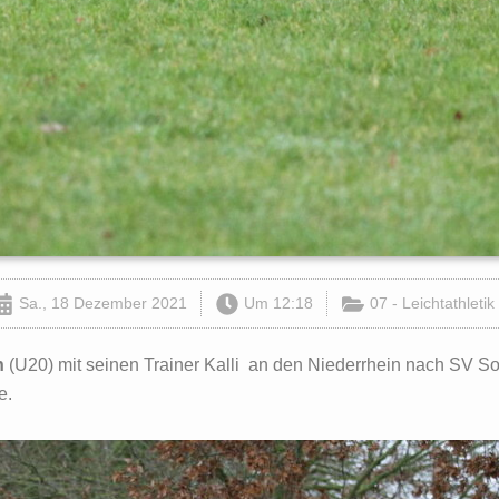
Sa., 18 Dezember 2021
Um
12:18
07 - Leichtathletik
h
(U20) mit seinen Trainer Kalli an den Niederrhein nach SV So
e.