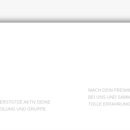
nterstütze
BFD/FS
eine
TuSLi
bteilung
MACH DEIN FREIWI
BEI UNS UND SAMM
ERSTÜTZE AKTIV DEINE
TOLLE ERFAHRUN
EILUNG UND GRUPPE