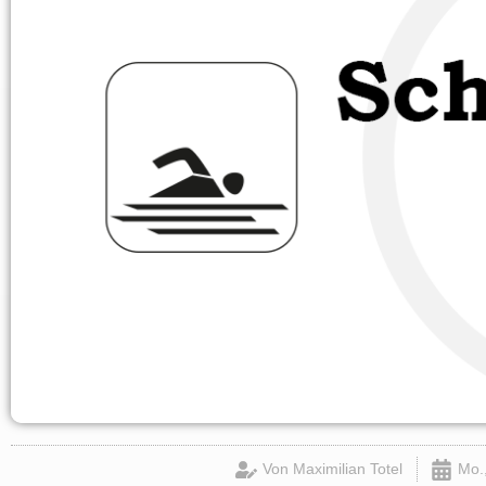
Von
Maximilian Totel
Mo.