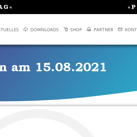
AG«
»
KTUELLES
DOWNLOADS
SHOP
PARTNER
KONT
n am 15.08.2021