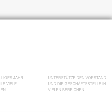
J im
Unterstütze
den Verein
LLIGES JAHR
UNTERSTÜTZE DEN VORSTAND
LE VIELE
UND DIE GESCHÄFTSSTELLE IN
GEN
VIELEN BEREICHEN