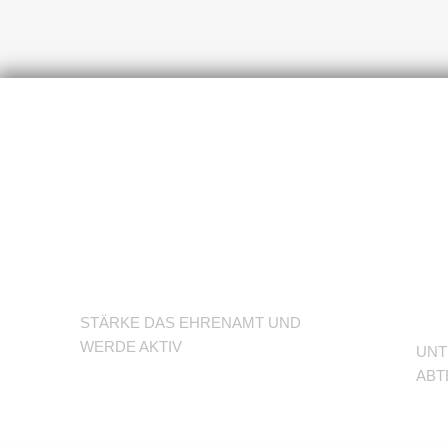
U
Werde
d
Trainer/in
A
STÄRKE DAS EHRENAMT UND
WERDE AKTIV
UNT
ABT