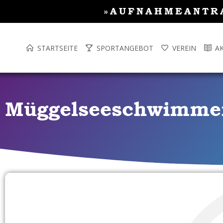
Inhalt
Zum
»AUFNAHMEANTR
springen
Inhalt
springen
STARTSEITE
SPORTANGEBOT
VEREIN
A
Müggelseeschwimme