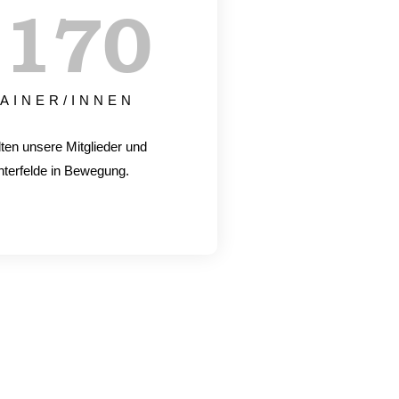
+
170
AINER/INNEN
lten unsere Mitglieder und
hterfelde in Bewegung.