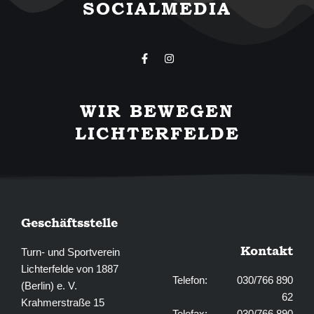
SOCIALMEDIA
F
I
a
n
c
s
e
t
b
a
WIR BEWEGEN
o
g
o
r
LICHTERFELDE
k
a
-
m
f
Geschäftsstelle
Kontakt
Turn- und Sportverein
Lichterfelde von 1887
Telefon: 030/766 890
(Berlin) e. V.
62
Krahmerstraße 15
Telefax: 030/766 890