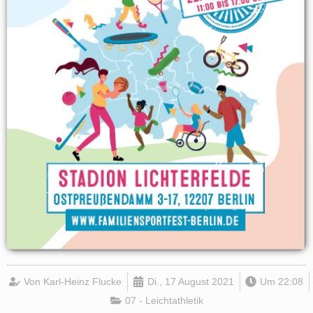
Von
Karl-Heinz Flucke
Di., 17 August 2021
Um
22:08
07 - Leichtathletik