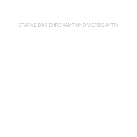
Werde Trainer/in
STÄRKE DAS EHRENAMT UND WERDE AKTIV
Unterstütze deine