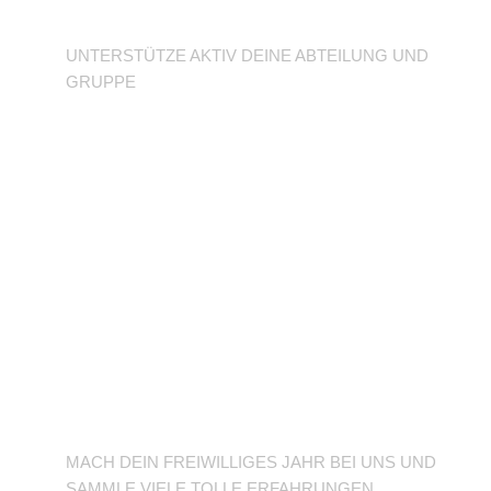
Abteilung
UNTERSTÜTZE AKTIV DEINE ABTEILUNG UND
GRUPPE
BFD/FSJ im TuSLi
MACH DEIN FREIWILLIGES JAHR BEI UNS UND
SAMMLE VIELE TOLLE ERFAHRUNGEN