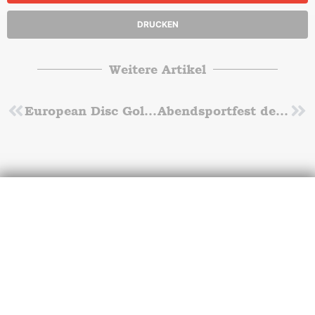
DRUCKEN
Weitere Artikel
Zurück
European Disc Golf Championship 2021
Abendsportfest des TuS Lichterfelde
Nä