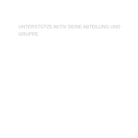
Abteilung
UNTERSTÜTZE AKTIV DEINE ABTEILUNG UND
GRUPPE
BFD/FSJ im TuSLi