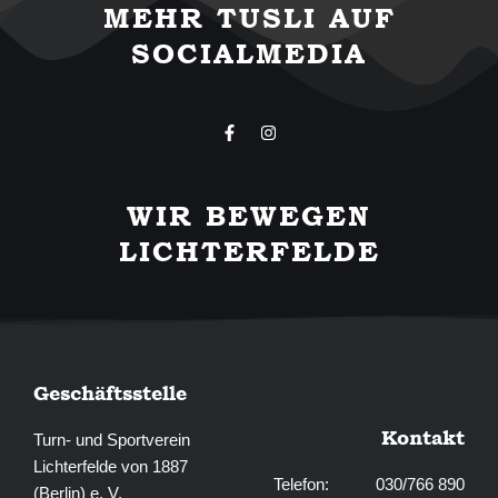
MEHR TUSLI AUF
SOCIALMEDIA
F
I
a
n
c
s
e
t
b
a
WIR BEWEGEN
o
g
o
r
LICHTERFELDE
k
a
-
m
f
Geschäftsstelle
Kontakt
Turn- und Sportverein
Lichterfelde von 1887
Telefon: 030/766 890
(Berlin) e. V.