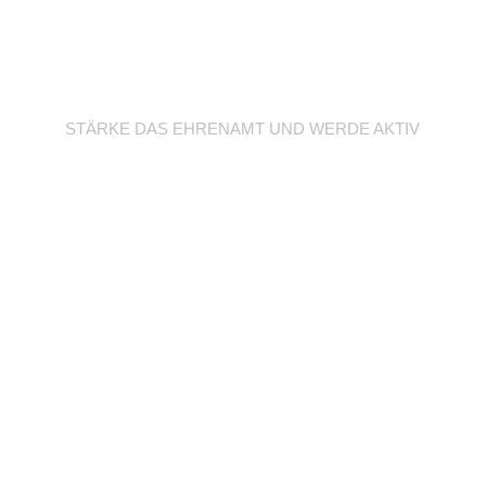
Werde Trainer/in
STÄRKE DAS EHRENAMT UND WERDE AKTIV
Unterstütze deine