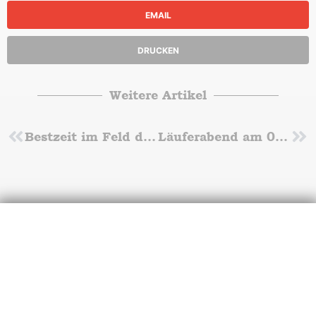
EMAIL
DRUCKEN
Weitere Artikel
Zurück
Bestzeit im Feld der Sprinter
Läuferabend am 09. Juni – Meldeschluß vorverlegt
Nä