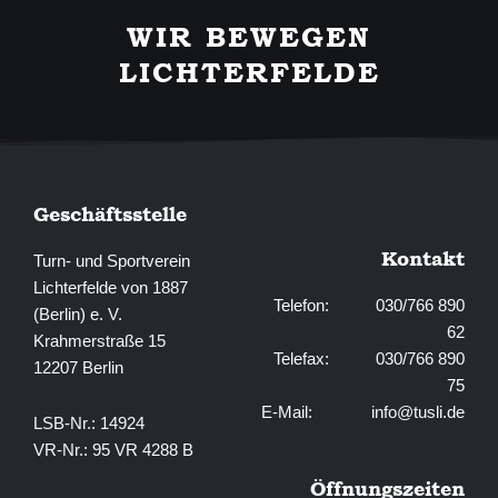
e
t
b
a
WIR BEWEGEN
o
g
o
r
LICHTERFELDE
k
a
-
m
f
Geschäftsstelle
Kontakt
Turn- und Sportverein
Lichterfelde von 1887
Telefon: 030/766 890
(Berlin) e. V.
62
Krahmerstraße 15
Telefax: 030/766 890
12207 Berlin
75
E-Mail:
info@tusli.de
LSB-Nr.: 14924
VR-Nr.: 95 VR 4288 B
Öffnungszeiten