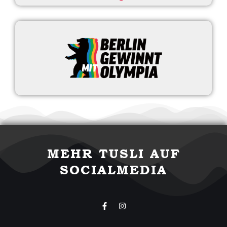
MEHR TUSLI AUF
SOCIALMEDIA
F
I
a
n
c
s