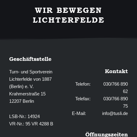
e
t
b
a
WIR BEWEGEN
o
g
o
r
LICHTERFELDE
k
a
-
m
f
Geschäftsstelle
Kontakt
Turn- und Sportverein
Lichterfelde von 1887
Telefon: 030/766 890
(Berlin) e. V.
62
Krahmerstraße 15
Telefax: 030/766 890
12207 Berlin
75
E-Mail:
info@tusli.de
LSB-Nr.: 14924
VR-Nr.: 95 VR 4288 B
Öffnungszeiten