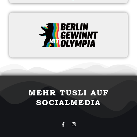
MEHR TUSLI AUF
SOCIALMEDIA
F
I
a
n
c
s