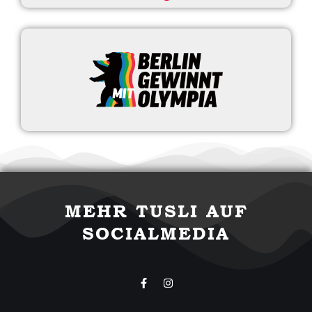
MEHR TUSLI AUF
SOCIALMEDIA
F
I
a
n
c
s