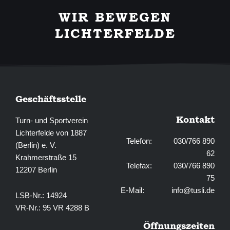
e
t
b
a
WIR BEWEGEN
o
g
o
r
LICHTERFELDE
k
a
-
m
f
Geschäftsstelle
Kontakt
Turn- und Sportverein
Lichterfelde von 1887
Telefon: 030/766 890
(Berlin) e. V.
62
Krahmerstraße 15
Telefax: 030/766 890
12207 Berlin
75
E-Mail:
info@tusli.de
LSB-Nr.: 14924
VR-Nr.: 95 VR 4288 B
Öffnungszeiten