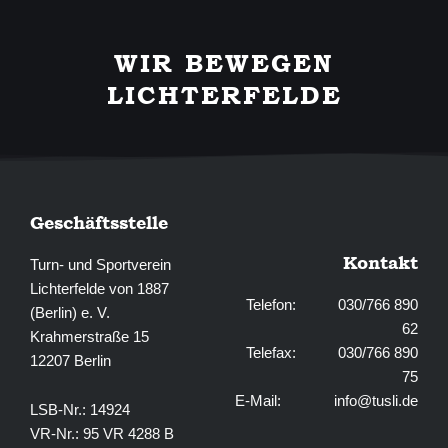
a
n
c
s
e
t
b
a
WIR BEWEGEN
o
g
o
r
LICHTERFELDE
k
a
-
m
f
Geschäftsstelle
Kontakt
Turn- und Sportverein
Lichterfelde von 1887
Telefon: 030/766 890
(Berlin) e. V.
62
Krahmerstraße 15
Telefax: 030/766 890
12207 Berlin
75
E-Mail:
info@tusli.de
LSB-Nr.: 14924
VR-Nr.: 95 VR 4288 B