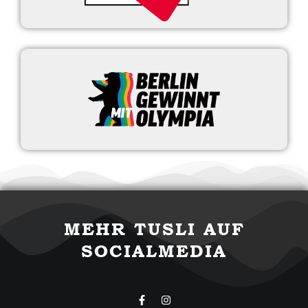
MEHR TUSLI AUF
SOCIALMEDIA
F
I