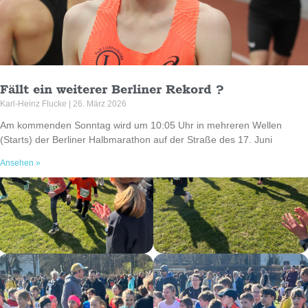
Fällt ein weiterer Berliner Rekord ?
Karl-Heinz Flucke
26. März 2026
Am kommenden Sonntag wird um 10:05 Uhr in mehreren Wellen
(Starts) der Berliner Halbmarathon auf der Straße des 17. Juni
Ansehen »