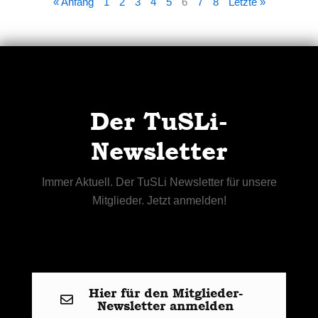
« Anfang
1
2
3
4
5
6
7
8
Letzte »
Der TuSLi-
Newsletter
Immer Aktuell. Der TuSLi Newsletter für unsere
Mitglieder. Jetzt anmelden!
Hier für den Mitglieder-
Newsletter anmelden