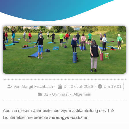
Von
Margit Fischbach
Di., 07 Juli 2026
Um
19:01
02 - Gymnastik
,
Allgemein
Auch in diesem Jahr bietet die Gymnastikabteilung des TuS
Lichterfelde ihre beliebte
Feriengymnastik
an.