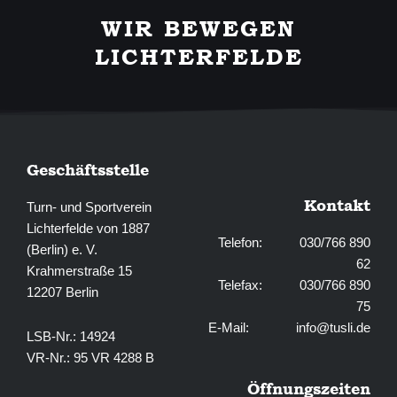
b
a
WIR BEWEGEN
o
g
o
r
LICHTERFELDE
k
a
-
m
f
Geschäftsstelle
Kontakt
Turn- und Sportverein
Lichterfelde von 1887
Telefon: 030/766 890
(Berlin) e. V.
62
Krahmerstraße 15
Telefax: 030/766 890
12207 Berlin
75
E-Mail:
info@tusli.de
LSB-Nr.: 14924
VR-Nr.: 95 VR 4288 B
Öffnungszeiten