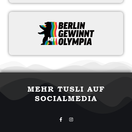
MEHR TUSLI AUF
SOCIALMEDIA
F
I
a
n
c
s
e
t