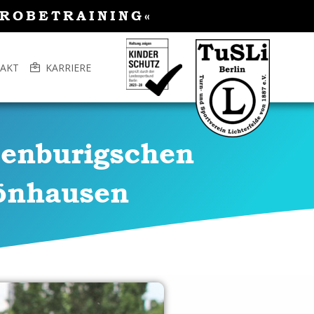
PROBETRAINING«
AKT
KARRIERE
denburigschen
önhausen