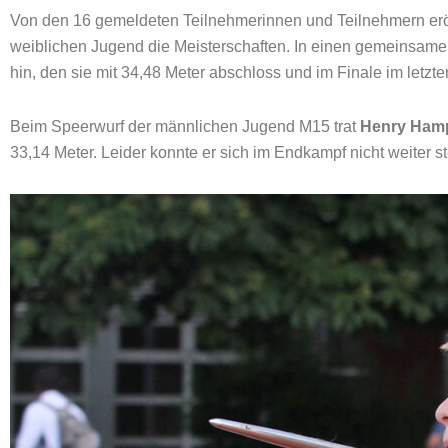
Von den 16 gemeldeten Teilnehmerinnen und Teilnehmern eröf
weiblichen Jugend die Meisterschaften. In einen gemeinsame
hin, den sie mit 34,48 Meter abschloss und im Finale im letzte
Beim Speerwurf der männlichen Jugend M15 trat
Henry Ham
33,14 Meter. Leider konnte er sich im Endkampf nicht weiter s