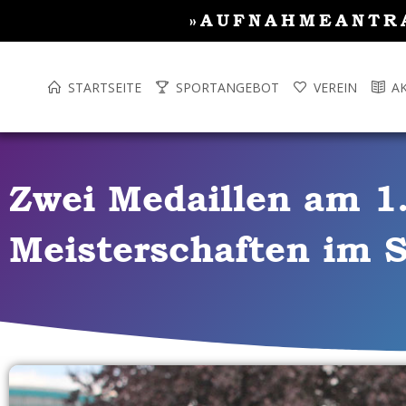
Inhalt
Zum
»AUFNAHMEANTR
springen
Inhalt
springen
STARTSEITE
SPORTANGEBOT
VEREIN
A
Zwei Medaillen am 1
Meisterschaften im