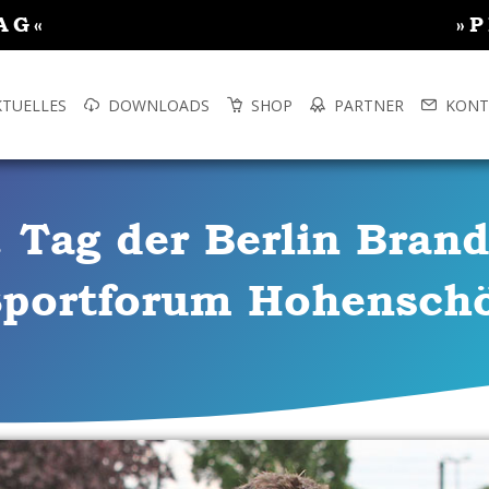
AG«
»
KTUELLES
DOWNLOADS
SHOP
PARTNER
KONT
. Tag der Berlin Bran
 Sportforum Hohensch