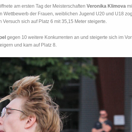
fnete am ersten Tag der Meisterschaften
Veronika Klimova
mi
n Wettbewerb der Frauen, weiblichen Jugend U20 und U18 zog 
n Versuch sich auf Platz 6 mit 35,15 Meter steigerte.
pel
gegen 10 weitere Konkurrenten an und steigerte sich im Vo
teigern und kam auf Platz 8.