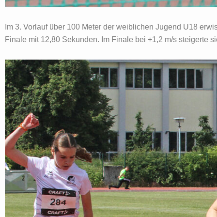
Im 3. Vorlauf über 100 Meter der weiblichen Jugend U18 erwi
Finale mit 12,80 Sekunden. Im Finale bei +1,2 m/s steigerte 