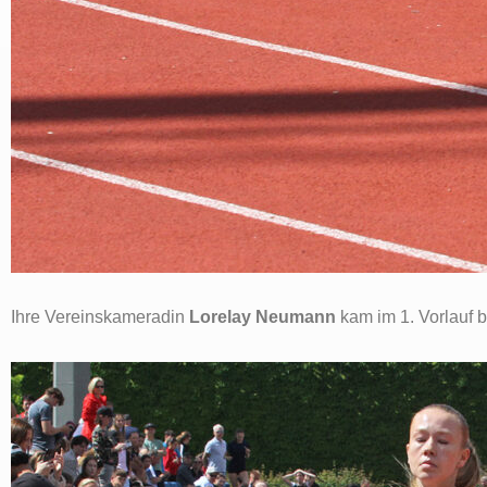
Ihre Vereinskameradin
Lorelay Neumann
kam im 1. Vorlauf b