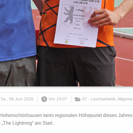
Sa., 06 Juni 2026
Um
19:07
07 - Leichtathletik
,
Allgeme
um Hohenschönhausen beim regionalen Höhepunkt dieses Jahres 
 „The Lightning“ am Start.