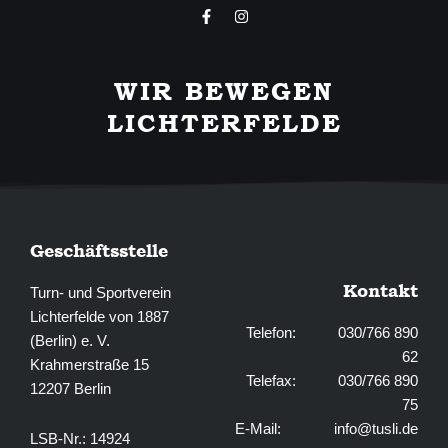
F
I
a
n
c
s
e
t
b
a
WIR BEWEGEN
o
g
o
r
LICHTERFELDE
k
a
-
m
f
Geschäftsstelle
Kontakt
Turn- und Sportverein
Lichterfelde von 1887
Telefon: 030/766 890
(Berlin) e. V.
62
Krahmerstraße 15
Telefax: 030/766 890
12207 Berlin
75
E-Mail:
info@tusli.de
LSB-Nr.: 14924