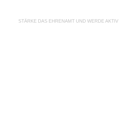
Werde Trainer/in
STÄRKE DAS EHRENAMT UND WERDE AKTIV
Unterstütze deine
Abteilung