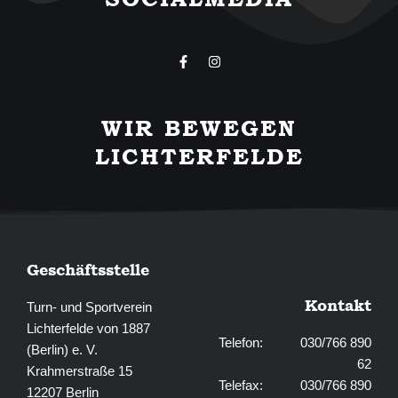
F
I
a
n
c
s
e
t
b
a
WIR BEWEGEN
o
g
o
r
LICHTERFELDE
k
a
-
m
f
Geschäftsstelle
Kontakt
Turn- und Sportverein
Lichterfelde von 1887
Telefon: 030/766 890
(Berlin) e. V.
62
Krahmerstraße 15
Telefax: 030/766 890
12207 Berlin