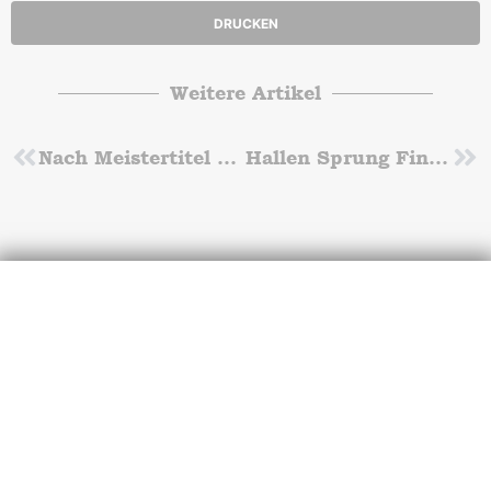
DRUCKEN
Weitere Artikel
Zurück
Nach Meistertitel auch den Vizemeistertitel
Hallen Sprung Finalistinnen am Start
Nä