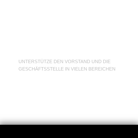
Unterstütze den
Verein
UNTERSTÜTZE DEN VORSTAND UND DIE
GESCHÄFTSSTELLE IN VIELEN BEREICHEN