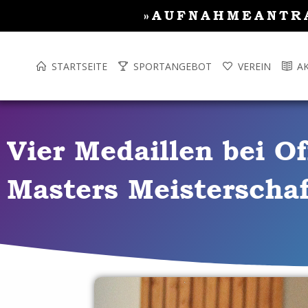
Inhalt
Zum
»AUFNAHMEANTR
springen
Inhalt
springen
STARTSEITE
SPORTANGEBOT
VEREIN
A
Vier Medaillen bei O
Masters Meisterscha