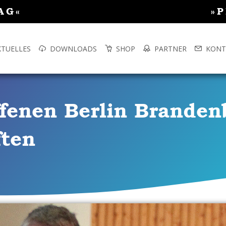
AG«
»
KTUELLES
DOWNLOADS
SHOP
PARTNER
KONT
ffenen Berlin Brande
ften