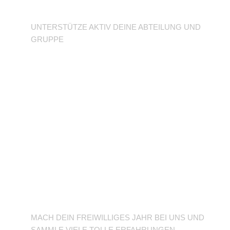
Abteilung
UNTERSTÜTZE AKTIV DEINE ABTEILUNG UND
GRUPPE
BFD/FSJ im TuSLi
MACH DEIN FREIWILLIGES JAHR BEI UNS UND
SAMMLE VIELE TOLLE ERFAHRUNGEN