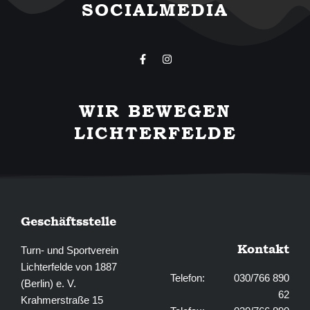
SOCIALMEDIA
F
I
a
n
c
s
e
t
b
a
WIR BEWEGEN
o
g
o
r
LICHTERFELDE
k
a
-
m
f
Geschäftsstelle
Kontakt
Turn- und Sportverein
Lichterfelde von 1887
Telefon: 030/766 890
(Berlin) e. V.
62
Krahmerstraße 15