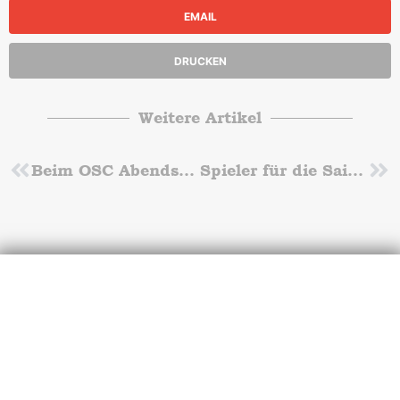
EMAIL
DRUCKEN
Weitere Artikel
Zurück
Beim OSC Abendsportfest Norm knapp verpast
Spieler für die Saison 25/26 gesucht!
Nä