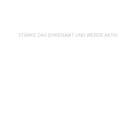
Werde Trainer/in
STÄRKE DAS EHRENAMT UND WERDE AKTIV
Unterstütze deine