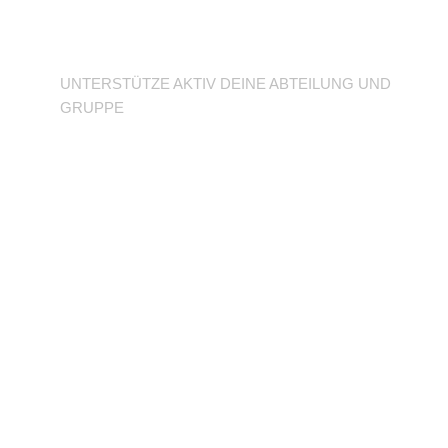
Abteilung
UNTERSTÜTZE AKTIV DEINE ABTEILUNG UND
GRUPPE
BFD/FSJ im TuSLi