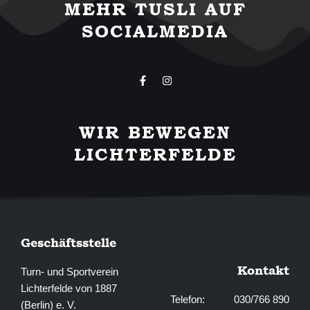
MEHR TUSLI AUF
SOCIALMEDIA
F
I
a
n
c
s
e
t
b
a
WIR BEWEGEN
o
g
o
r
LICHTERFELDE
k
a
-
m
f
Geschäftsstelle
Kontakt
Turn- und Sportverein
Lichterfelde von 1887
Telefon: 030/766 890
(Berlin) e. V.