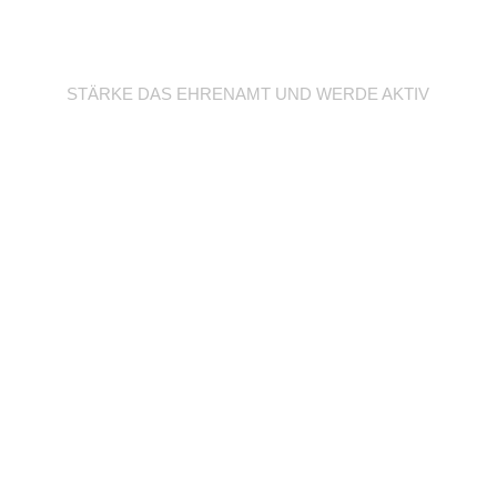
Werde Trainer/in
STÄRKE DAS EHRENAMT UND WERDE AKTIV
Unterstütze deine