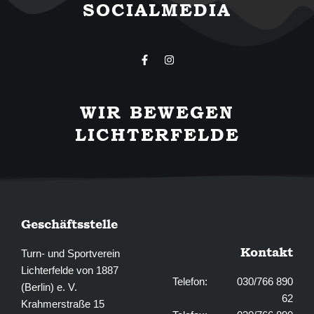
SOCIALMEDIA
F
I
a
n
c
s
e
t
b
a
WIR BEWEGEN
o
g
o
r
LICHTERFELDE
k
a
-
m
f
Geschäftsstelle
Kontakt
Turn- und Sportverein
Lichterfelde von 1887
Telefon: 030/766 890
(Berlin) e. V.
62
Krahmerstraße 15