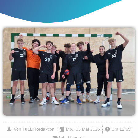
Von
TuSLi Redaktion
Mo., 05 Mai 2025
Um
12:59
09 - Handball