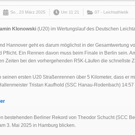
So., 23 März 2025
Um
11:21
07 - Leichtathletik
amin Klonowski
(U20) im Wertungslauf des Deutschen Leichtat
d Hannover geht es darum möglichst in der Gesamtwertung vorn
nd Pflicht. Ein Rennen davon muss beim Finale in Berlin sein. A
ten Zeiten bei den vorhergehenden R5K-Läufen die schnellste Ze
n seinen ersten U20 Straßenrennen über 5 Kilometer, dass er 
 Hallenmeister Tristan Kaufhold (SSC Hanau-Rodenbach) 14:57
er
g den bestehenden Berliner Rekord von Theodor Schucht (SCC Be
 am 3. Mai 2025 in Hamburg blicken.