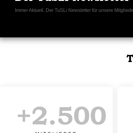
Immer Aktuell. Der TuSLi Newsletter für unsere Mitgliede
T
+
2.500