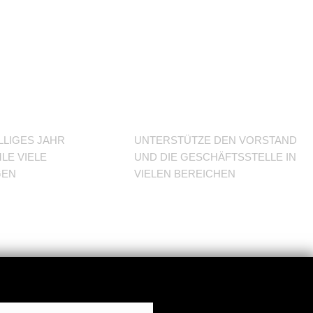
J im
Unterstütze
den Verein
LLIGES JAHR
UNTERSTÜTZE DEN VORSTAND
LE VIELE
UND DIE GESCHÄFTSSTELLE IN
GEN
VIELEN BEREICHEN