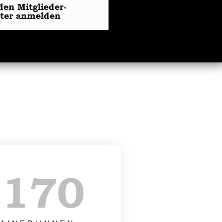
den Mitglieder-
tter anmelden
+
170