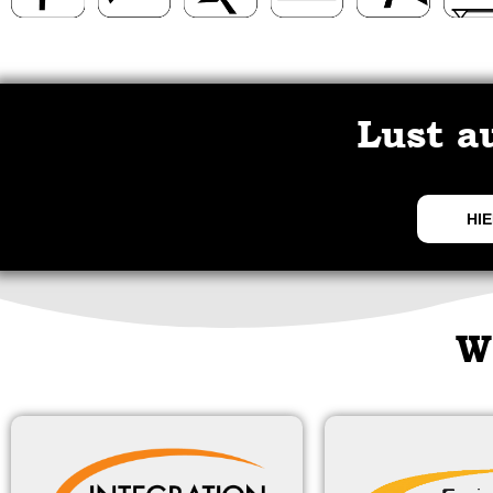
Lust a
HIE
W