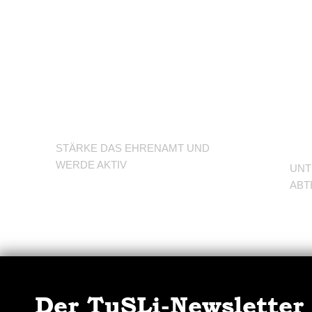
U
Werde
d
Trainer/in
A
STÄRKE DAS EHRENAMT UND
WERDE AKTIV
UNT
ABT
Der TuSLi-Newsletter