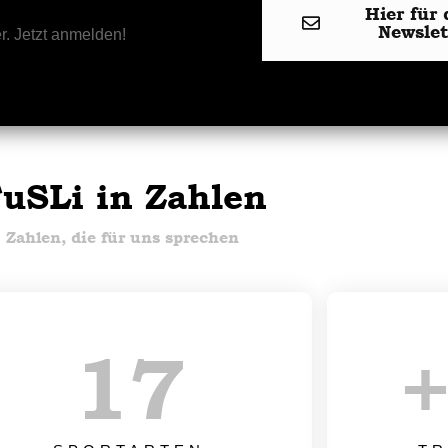
Hier für 
Newsle
r. Jetzt anmelden!
uSLi in Zahlen
Zahlen, die für uns sprechen
17