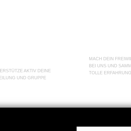
nterstütze
BFD/FS
eine
TuSLi
bteilung
MACH DEIN FREIWI
BEI UNS UND SAMM
ERSTÜTZE AKTIV DEINE
TOLLE ERFAHRUN
EILUNG UND GRUPPE