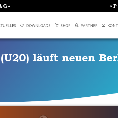
AG«
»
KTUELLES
DOWNLOADS
SHOP
PARTNER
KONT
U20) läuft neuen Ber