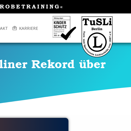
PROBETRAINING«
AKT
KARRIERE
liner Rekord über