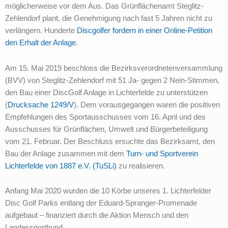
möglicherweise vor dem Aus. Das Grünflächenamt Steglitz-
Zehlendorf plant, die Genehmigung nach fast 5 Jahren nicht zu
verlängern. Hunderte
Discgolfer fordern in einer Online-Petition
den Erhalt der Anlage
.
Am 15. Mai 2019 beschloss die Bezirksverordnetenversammlung
(BVV) von Steglitz-Zehlendorf mit 51 Ja- gegen 2 Nein-Stimmen,
den Bau einer DiscGolf Anlage in Lichterfelde zu unterstützen
(
Drucksache 1249/V
). Dem vorausgegangen waren die positiven
Empfehlungen des Sportausschusses vom 16. April und des
Ausschusses für Grünflächen, Umwelt und Bürgerbeteiligung
vom 21. Februar. Der Beschluss ersuchte das Bezirksamt, den
Bau der Anlage zusammen mit dem
Turn- und Sportverein
Lichterfelde von 1887 e.V. (TuSLi)
zu realisieren.
Anfang Mai 2020 wurden die 10 Körbe unseres 1. Lichterfelder
Disc Golf Parks entlang der Eduard-Spranger-Promenade
aufgebaut – finanziert durch die Aktion Mensch und den
Landessportbund.