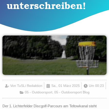
unterschreiben!
Von
TuSLi Redaktion
Sa., 01 März 2025
Um
00:23
05 - Outdoorsport
,
05 - Outdoorsport Blog
Der 1. Lichterfelder Discgolf-Parcours am Teltowkanal steht