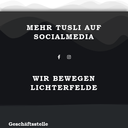
MEHR TUSLI AUF
SOCIALMEDIA
F
I
a
n
c
s
e
t
b
a
WIR BEWEGEN
o
g
o
r
LICHTERFELDE
k
a
-
m
f
Geschäftsstelle