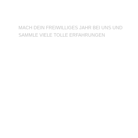
BFD/FSJ im TuSLi
MACH DEIN FREIWILLIGES JAHR BEI UNS UND
SAMMLE VIELE TOLLE ERFAHRUNGEN
Unterstütze den