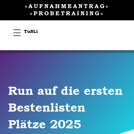
Inhalt
Zum
»AUFNAHMEANTRAG«
springen
Inhalt
»PROBETRAINING«
springen
TuSLi
Run auf die ersten
Bestenlisten
Plätze 2025