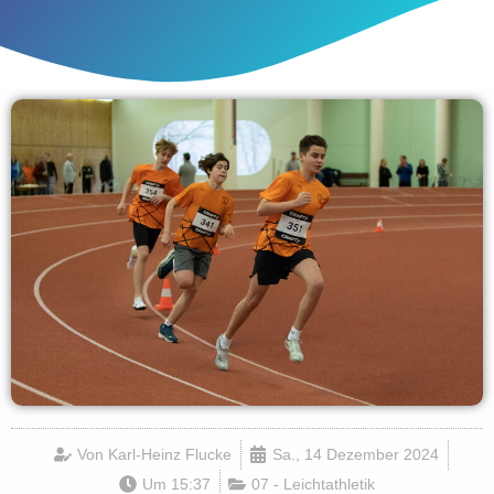
Von
Karl-Heinz Flucke
Sa., 14 Dezember 2024
Um
15:37
07 - Leichtathletik