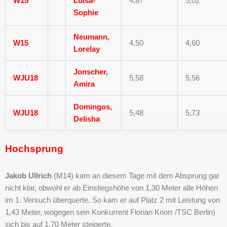
W15
Luisa-
4,87
5,02
Sophie
Neumann,
W15
4,50
4,60
Lorelay
Jonscher,
WJU18
5,58
5,56
Amira
Domingos,
WJU18
5,48
5,73
Delisha
Hochsprung
Jakob Ullrich
(M14) kam an diesem Tage mit dem Absprung gar
nicht klar, obwohl er ab Einstiegshöhe von 1,30 Meter alle Höhen
im 1. Versuch überquerte. So kam er auf Platz 2 mit Leistung von
1,43 Meter, wogegen sein Konkurrent Florian Knorr /TSC Berlin)
sich bis auf 1,70 Meter steigerte.