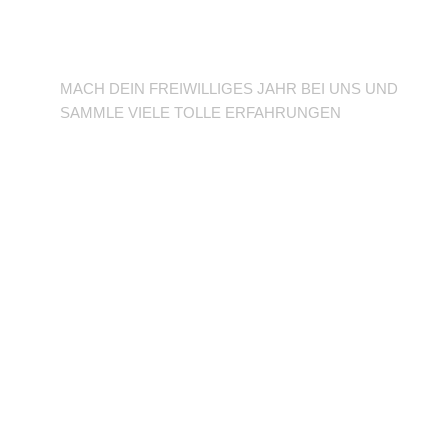
BFD/FSJ im TuSLi
MACH DEIN FREIWILLIGES JAHR BEI UNS UND
SAMMLE VIELE TOLLE ERFAHRUNGEN
Unterstütze den