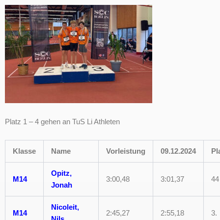
Platz 1 – 4 gehen an TuS Li Athleten
Klasse
Name
Vorleistung
09.12.2024
Pl
Opitz,
M14
3:00,48
3:01,37
44 
Jonah
Nicoleit,
M14
2:45,27
2:55,18
3.
Nils