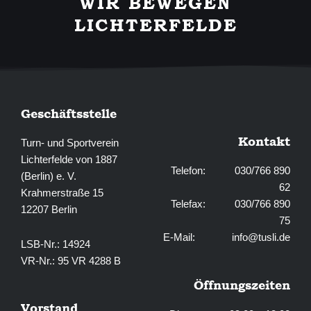
WIR BEWEGEN
o
g
o
r
LICHTERFELDE
k
a
-
m
f
Geschäftsstelle
Kontakt
Turn- und Sportverein
Lichterfelde von 1887
Telefon: 030/766 890
(Berlin) e. V.
62
Krahmerstraße 15
Telefax: 030/766 890
12207 Berlin
75
E-Mail:
info@tusli.de
LSB-Nr.: 14924
VR-Nr.: 95 VR 4288 B
Öffnungszeiten
Vorstand