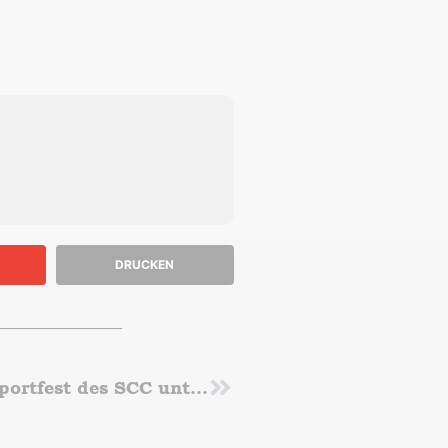
DRUCKEN
Kadernorm beim 30. midsommar Sportfest des SCC unterboten
Nächster