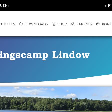
AG«
»
KTUELLES
DOWNLOADS
SHOP
PARTNER
KONT
ningscamp Lindow