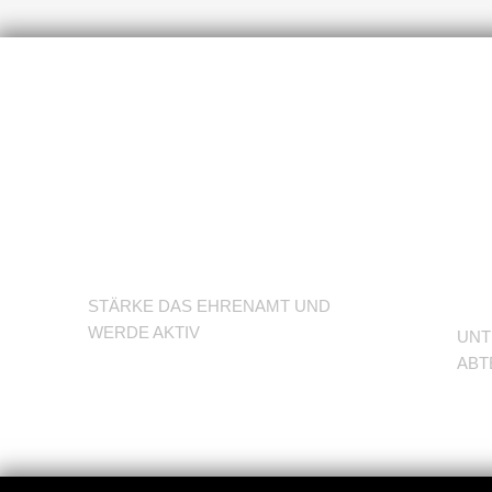
U
Werde
d
Trainer/in
A
STÄRKE DAS EHRENAMT UND
WERDE AKTIV
UNT
ABT