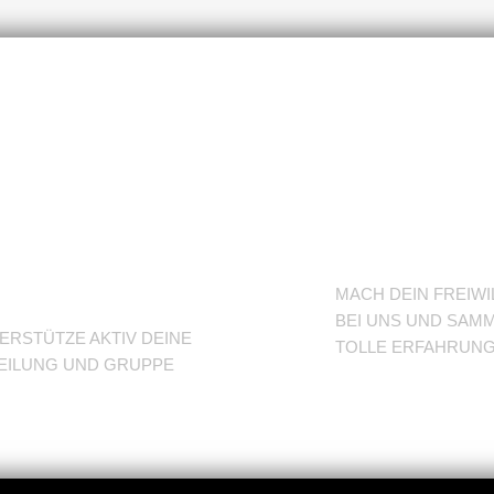
nterstütze
BFD/FS
eine
TuSLi
bteilung
MACH DEIN FREIWI
BEI UNS UND SAMM
ERSTÜTZE AKTIV DEINE
TOLLE ERFAHRUN
EILUNG UND GRUPPE