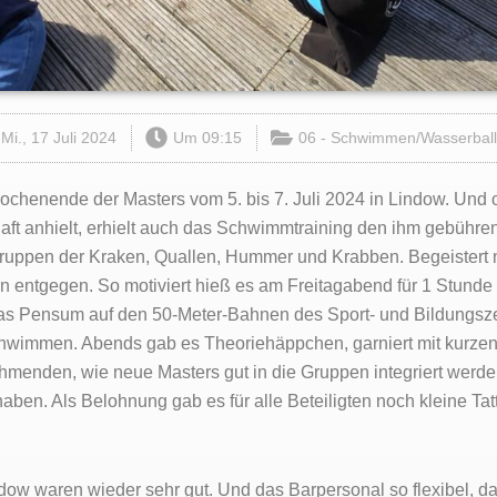
Mi., 17 Juli 2024
Um
09:15
06 - Schwimmen/Wasserball
wochenende der Masters vom 5. bis 7. Juli 2024 in Lindow. Und
 anhielt, erhielt auch das Schwimmtraining den ihm gebührend
uppen der Kraken, Quallen, Hummer und Krabben. Begeistert 
n entgegen. So motiviert hieß es am Freitagabend für 1 Stund
 das Pensum auf den 50-Meter-Bahnen des Sport- und Bildungsze
schwimmen. Abends gab es Theoriehäppchen, garniert mit kurz
menden, wie neue Masters gut in die Gruppen integriert werde
ben. Als Belohnung gab es für alle Beteiligten noch kleine Tatt
ow waren wieder sehr gut. Und das Barpersonal so flexibel, da