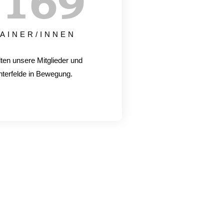
+
170
AINER/INNEN
lten unsere Mitglieder und
hterfelde in Bewegung.