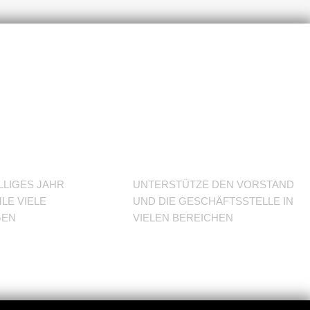
J im
Unterstütze
den Verein
LLIGES JAHR
UNTERSTÜTZE DEN VORSTAND
LE VIELE
UND DIE GESCHÄFTSSTELLE IN
GEN
VIELEN BEREICHEN