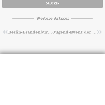
DRUCKEN
Weitere Artikel
Zurück
Berlin-Brandenburgische Meisterschaften U18-Männer-Frauen in Falkensee
Jugend-Event der Schwimmer: SUP fahren
Nä