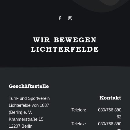
F
I
a
n
c
s
e
t
b
a
WIR BEWEGEN
o
g
o
r
LICHTERFELDE
k
a
-
m
f
Geschäftsstelle
Kontakt
Turn- und Sportverein
Lichterfelde von 1887
Telefon: 030/766 890
(Berlin) e. V.
62
Krahmerstraße 15
Telefax: 030/766 890
12207 Berlin