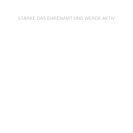
Werde Trainer/in
STÄRKE DAS EHRENAMT UND WERDE AKTIV
Unterstütze deine
Abteilung