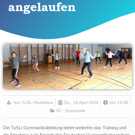
angelaufen
Von
TuSLi Redaktion
Do., 18 April 2024
Um
19:38
02 - Gymnastik
Die TuSLi Gymnastikabteilung bietet weiterhin das Training und
die Abnahme zum Erwerb des Deutschen Gymnastikabzeichens