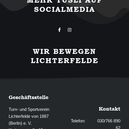
MEHR TUSLI AUF
SOCIALMEDIA
F
I
a
n
c
s
e
t
b
a
WIR BEWEGEN
o
g
o
r
LICHTERFELDE
k
a
-
m
f
Geschäftsstelle
Kontakt
Turn- und Sportverein
Lichterfelde von 1887
Telefon: 030/766 890
(Berlin) e. V.
62