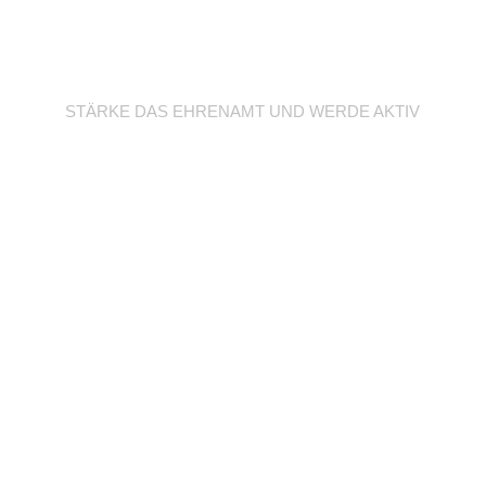
Werde Trainer/in
STÄRKE DAS EHRENAMT UND WERDE AKTIV
Unterstütze deine