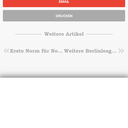
EMAIL
DRUCKEN
Weitere Artikel
Zurück
Erste Norm für Norddeutsche Meisterschaften erfüllt
Weitere Berlinleague Punkte gesichert
Nä