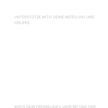
Abteilung
UNTERSTÜTZE AKTIV DEINE ABTEILUNG UND
GRUPPE
BFD/FSJ im TuSLi
MACH DEIN FREIWILLIGES JAHR BEI UNS UND