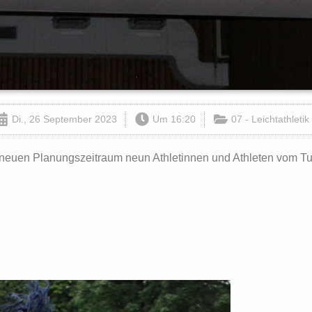
Di., 26 September 2023
Um
16:20
07 - Leichtathletik
 neuen Planungszeitraum neun Athletinnen und Athleten vom TuS