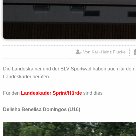
Von
Karl-Heinz Flucke
Die Landestrainer und der BLV Sportwart haben auch für den
Landeskader berufen.
Für den
Landeskader Sprint/Hürde
sind dies
Delisha Benelisa Domingos (U16)