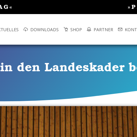
AG«
»
KTUELLES
DOWNLOADS
SHOP
PARTNER
KONT
 in den Landeskader b