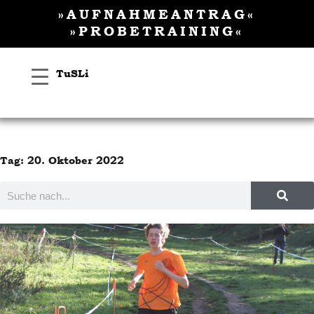
Inhalt
Zum
»AUFNAHMEANTRAG«
springen
Inhalt
»PROBETRAINING«
springen
TuSLi
Tag: 20. Oktober 2022
Suche