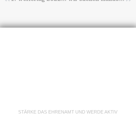
Zurück
Nä
Werde Trainer/in
STÄRKE DAS EHRENAMT UND WERDE AKTIV