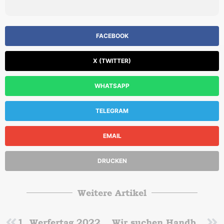
FACEBOOK
X (TWITTER)
WHATSAPP
TELEGRAM
EMAIL
DRUCKEN
Weitere Artikel
1. Werfertag 2022 des TuS Lichterfelde
Wir suchen Handballspieler (männlich) mit den Jahrgängen 2009-2011!