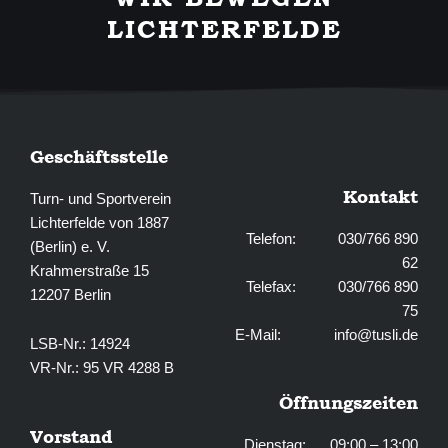
o
r
LICHTERFELDE
k
a
-
m
f
Geschäftsstelle
Kontakt
Turn- und Sportverein
Lichterfelde von 1887
Telefon: 030/766 890
(Berlin) e. V.
62
Krahmerstraße 15
Telefax: 030/766 890
12207 Berlin
75
E-Mail:
info@tusli.de
LSB-Nr.: 14924
VR-Nr.: 95 VR 4288 B
Öffnungszeiten
Vorstand
Dienstag: 09:00 – 13:00