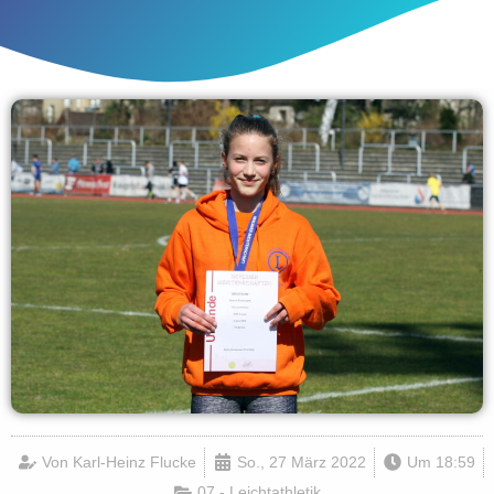
Von
Karl-Heinz Flucke
So., 27 März 2022
Um
18:59
07 - Leichtathletik