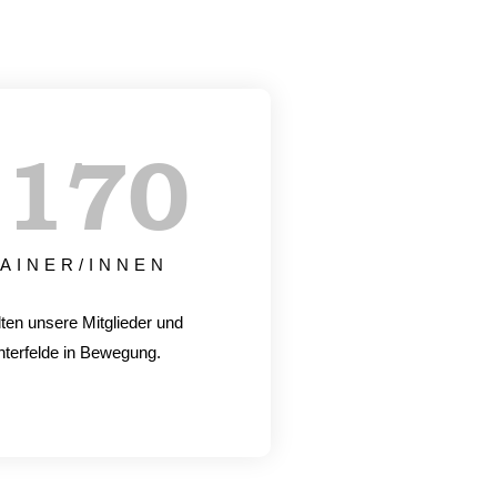
+
170
AINER/INNEN
lten unsere Mitglieder und
hterfelde in Bewegung.