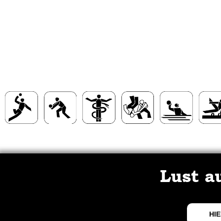
Lust a
HIE