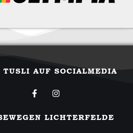
 TUSLI AUF SOCIALMEDIA
F
I
a
n
c
s
e
t
BEWEGEN LICHTERFELDE
b
a