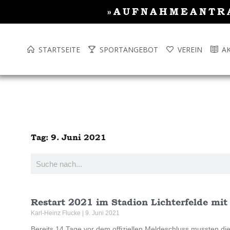
Inhalt
Zum
»AUFNAHMEANTR
springen
Inhalt
springen
STARTSEITE
SPORTANGEBOT
VEREIN
A
Tag: 9. Juni 2021
Suche
Restart 2021 im Stadion Lichterfelde mit
Karl-Heinz Flucke
9. Juni 2021
Bereits 14 Tage vor dem offiziellen Meldeschluss mussten d