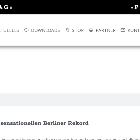
AG«
»
KTUELLES
DOWNLOADS
SHOP
PARTNER
KONT
 sensationellen Berliner Rekord
ie Voranmeldungen geschlossen werden und eine weitere Veranstaltung 