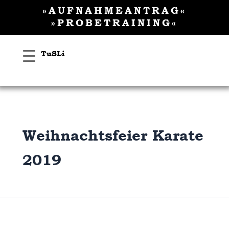
Inhalt
Suchen
Zum
»AUFNAHMEANTRAG«
springen
nach:
Inhalt
»PROBETRAINING«
springen
TuSLi
Weihnachtsfeier Karate
2019