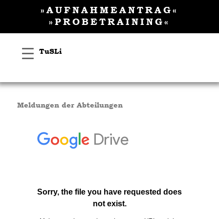
Inhalt
Zum
»AUFNAHMEANTRAG«
springen
Inhalt
»PROBETRAINING«
springen
TuSLi
Meldungen der Abteilungen