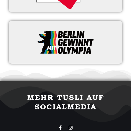
MEHR TUSLI AUF
SOCIALMEDIA
F
I