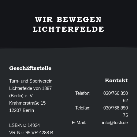
a
n
c
s
e
t
b
a
WIR BEWEGEN
o
g
o
r
LICHTERFELDE
k
a
-
m
f
Geschäftsstelle
Kontakt
Turn- und Sportverein
Lichterfelde von 1887
Telefon: 030/766 890
(Berlin) e. V.
62
Krahmerstraße 15
Telefax: 030/766 890
12207 Berlin
75
E-Mail:
info@tusli.de
LSB-Nr.: 14924
VR-Nr.: 95 VR 4288 B