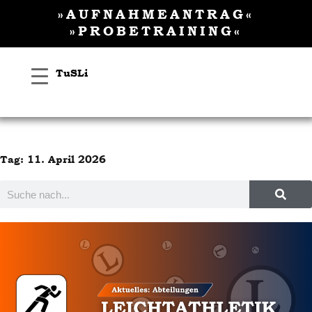
Inhalt
Zum
»AUFNAHMEANTRAG«
springen
Inhalt
»PROBETRAINING«
springen
TuSLi
Tag: 11. April 2026
Suche