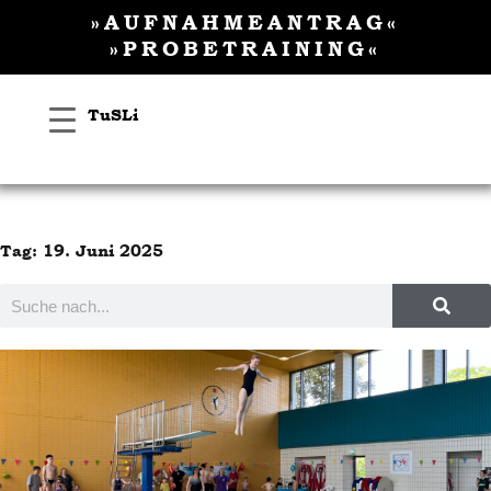
Inhalt
Zum
»AUFNAHMEANTRAG«
springen
Inhalt
»PROBETRAINING«
springen
TuSLi
Tag: 19. Juni 2025
Suche