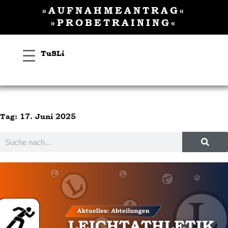
Inhalt
Zum
»AUFNAHMEANTRAG«
springen
Inhalt
»PROBETRAINING«
springen
TuSLi
Tag: 17. Juni 2025
Suche