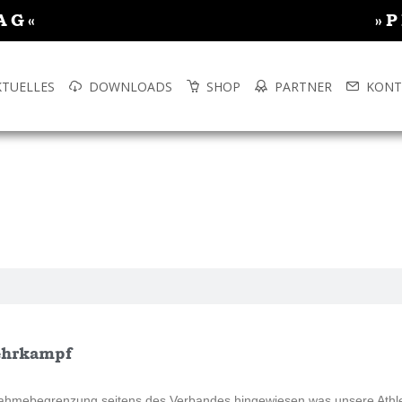
AG«
»
KTUELLES
DOWNLOADS
SHOP
PARTNER
KONT
mehrkampf
eilnahmebegrenzung seitens des Verbandes hingewiesen was unsere Athl