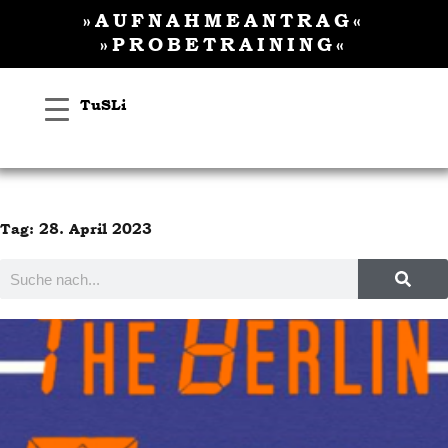
Inhalt
Zum
»AUFNAHMEANTRAG«
springen
Inhalt
»PROBETRAINING«
springen
TuSLi
Tag: 28. April 2023
Suche