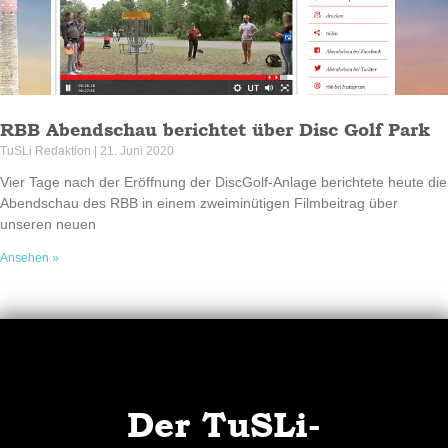
RBB Abendschau berichtet über Disc Golf Park
TuSLi Redaktion
21. Juni 2020
Vier Tage nach der Eröffnung der DiscGolf-Anlage berichtete heute die
Abendschau des RBB in einem zweiminütigen Filmbeitrag über
unseren neuen
Ansehen »
Der TuSLi-