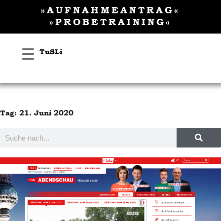
Inhalt
Zum
»AUFNAHMEANTRAG«
springen
Inhalt
»PROBETRAINING«
springen
TuSLi
Tag: 21. Juni 2020
Suche