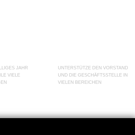
J im
Unterstütze
den Verein
LLIGES JAHR
UNTERSTÜTZE DEN VORSTAND
LE VIELE
UND DIE GESCHÄFTSSTELLE IN
GEN
VIELEN BEREICHEN