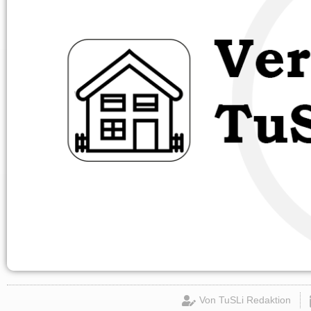
Von
TuSLi Redaktion