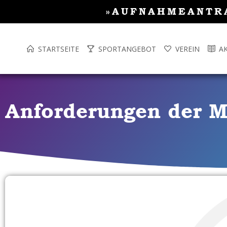
Inhalt
Zum
»AUFNAHMEANTR
springen
Inhalt
springen
STARTSEITE
SPORTANGEBOT
VEREIN
A
Anforderungen der Mi