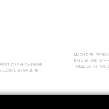
nterstütze
BFD/FS
eine
TuSLi
bteilung
MACH DEIN FREIWI
BEI UNS UND SAMM
ERSTÜTZE AKTIV DEINE
TOLLE ERFAHRUN
EILUNG UND GRUPPE