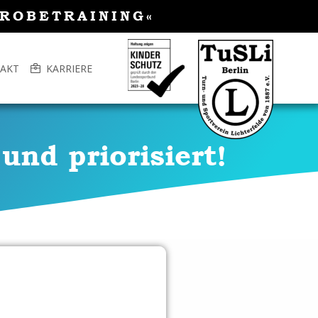
PROBETRAINING«
AKT
KARRIERE
und priorisiert!