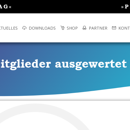
AG«
»
KTUELLES
DOWNLOADS
SHOP
PARTNER
KONT
tglieder ausgewertet 