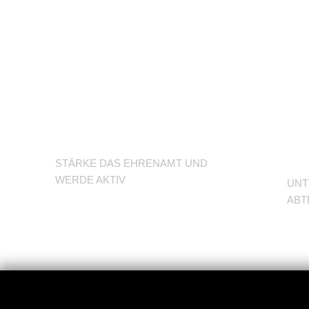
U
Werde
d
Trainer/in
A
STÄRKE DAS EHRENAMT UND
WERDE AKTIV
UNT
ABT