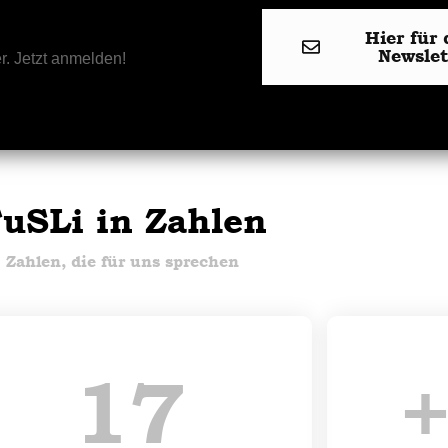
Hier für 
Newsle
r. Jetzt anmelden!
uSLi in Zahlen
Zahlen, die für uns sprechen
17