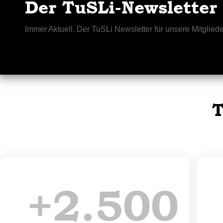
Der TuSLi-Newsletter
Immer Aktuell. Der TuSLi Newsletter für unsere Mitgliede
T
+
2.500