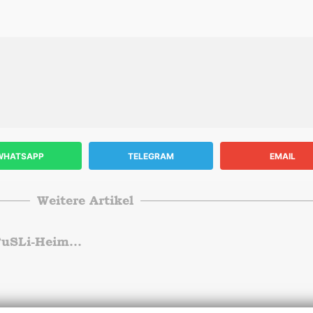
WHATSAPP
TELEGRAM
EMAIL
Weitere Artikel
Wir suchen die Anforderungen für die neue TuSLi-Heimat!