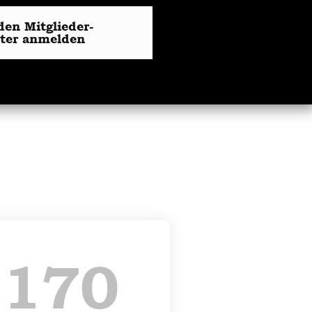
den Mitglieder-
tter anmelden
+
170