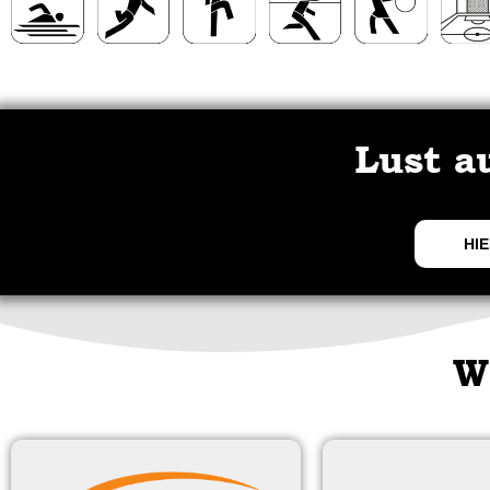
Lust a
HIE
W