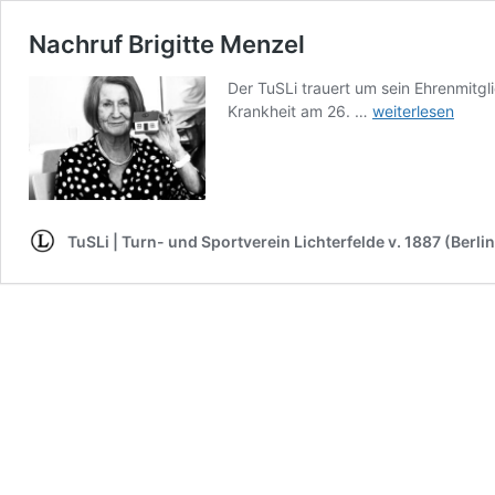
Nachruf Brigitte Menzel
Der TuSLi trauert um sein Ehrenmitgl
Nachruf
Krankheit am 26. …
weiterlesen
Brigitte
Menzel
TuSLi | Turn- und Sportverein Lichterfelde v. 1887 (Berlin